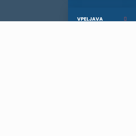
VPELJAVA
MOBILNIH
TERMINALOV,
TISKALNIKOV
INTEGRACIJE